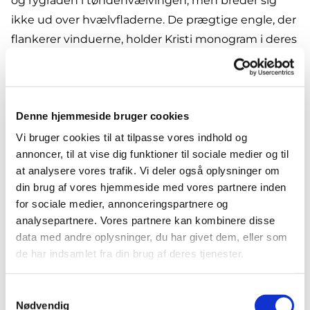
og rygraden i tøndehvælvingen, men breder sig
ikke ud over hvælvfladerne. De prægtige engle, der
flankerer vinduerne, holder Kristi monogram i deres
opstrakte hænder.
Med udsmykningen af Sions kirke for øje gjorde
Johs. Kragh flere studierejser i Italien. Efter
Denne hjemmeside bruger cookies
kunstnerens egne opgivelser påvirkedes han for
Vi bruger cookies til at tilpasse vores indhold og
østgavlens vedkommende navnlig af Orcagnas
annoncer, til at vise dig funktioner til sociale medier og til
dommedagsbillede i Pisas "Campo Santo" og fra
at analysere vores trafik. Vi deler også oplysninger om
Fiesoles dommedagsbillede i Akademiet i Florens.
din brug af vores hjemmeside med vores partnere inden
for sociale medier, annonceringspartnere og
De tolv engle over vinduerne er i familie med
analysepartnere. Vores partnere kan kombinere disse
mosaikker i San. Prassede i Rom. Vestgavlen viser
data med andre oplysninger, du har givet dem, eller som
nogen påvirkning fra Signorellis fresker i Orvieto og
de har indsamlet fra din brug af deres tjenester.
måske fra Michel Angelos dommedagsbillede i
Capella Sistina.
Samtykkevalg
Nødvendig