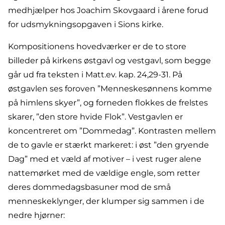
medhjælper hos Joachim Skovgaard i årene forud
for udsmykningsopgaven i Sions kirke.
Kompositionens hovedværker er de to store
billeder på kirkens østgavl og vestgavl, som begge
går ud fra teksten i Matt.ev. kap. 24,29-31. På
østgavlen ses foroven ”Menneskesønnens komme
på himlens skyer”, og forneden flokkes de frelstes
skarer, ”den store hvide Flok”. Vestgavlen er
koncentreret om ”Dommedag”. Kontrasten mellem
de to gavle er stærkt markeret: i øst ”den gryende
Dag” med et væld af motiver – i vest ruger alene
nattemørket med de vældige engle, som retter
deres dommedagsbasuner mod de små
menneskeklynger, der klumper sig sammen i de
nedre hjørner: