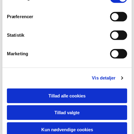
Arkitekt Valdemar Koch skrev således i " Tidsskrift
for Kunstindustri", 1899:
Præferencer
Siden middelalderen er der ikke gjort noget forsøg
på en gennemført figurlig dekoration af nogen
Statistik
dansk kirke før i den allernyeste tid... Sionskirkens
dekoration bliver således en begivenhed i dansk
Marketing
malerkunsts historie".
Vis detaljer
Tillad alle cookies
Tillad valgte
Kun nødvendige cookies