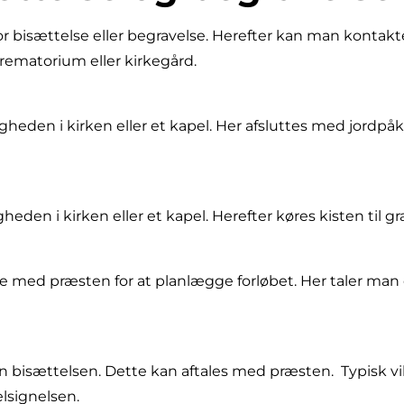
o for bisættelse eller begravelse. Herefter kan man kon
krematorium eller kirkegård.
gheden i kirken eller et kapel. Her afsluttes med jordpåka
gheden i kirken eller et kapel. Herefter køres kisten til g
 med præsten for at planlægge forløbet. Her taler man
en bisættelsen. Dette kan aftales med præsten. Typisk v
elsignelsen.