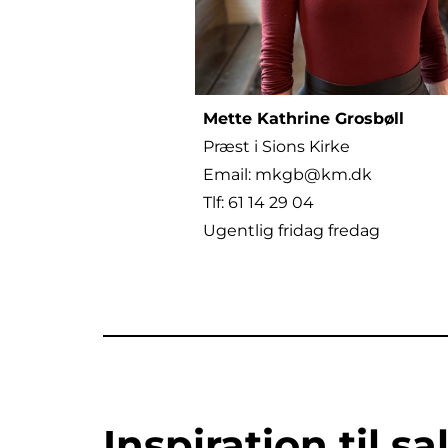
Mette Kathrine Grosbøll
Præst i Sions Kirke
Email: mkgb@km.dk
Tlf: 61 14 29 04
Ugentlig fridag fredag
Inspiration til s