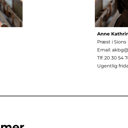
Anne Kathri
Præst i Sions
Email: akbg
Tlf: 20 30 54 
Ugentlig frid
almer