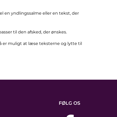
l en yndlingssalme eller en tekst, der
ser til den afsked, der ønskes.
 er muligt at læse teksterne og lytte til
FØLG OS
j