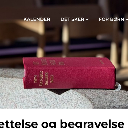
KALENDER
DET SKER
FOR BØRN
ættelse og begravelse