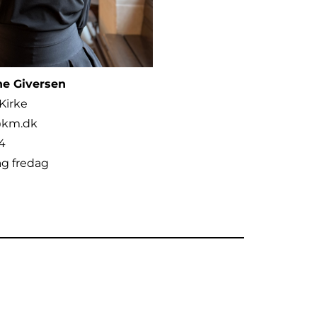
ne Giversen
 Kirke
@km.dk
74
ag fredag