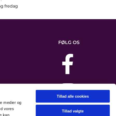
ag fredag
FØLG OS
j
j
Tillad alle cookies
ale medier og
ed vores
Tillad valgte
re kan