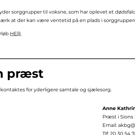
lbyder sorggrupper til voksne, som har oplevet et dødsfa
mærk at der kan være ventetid på en plads i sorggruppe
rløb
HER
.
n præst
kontaktes for yderligere samtale og sjælesorg.
Anne Kathri
Præst i Sions
Email: akbg
Tlf: 20 30 54 