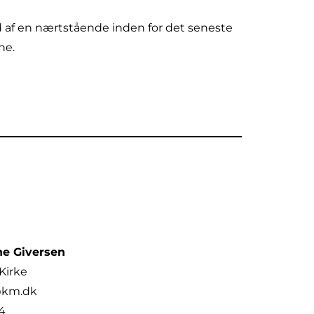
ld af en nærtstående inden for det seneste
rne.
ne Giversen
 Kirke
@km.dk
74