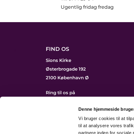
Ugentlig fridag fredag
FIND OS
a
Sions Kirke
Østerbrogade 192
2100 København Ø
Ring til os på
39 29 25 06
Send os en mail
Denne hjemmeside bruger
Vi bruger cookies til at til
til at analysere vores tra
partnere inden for sociale