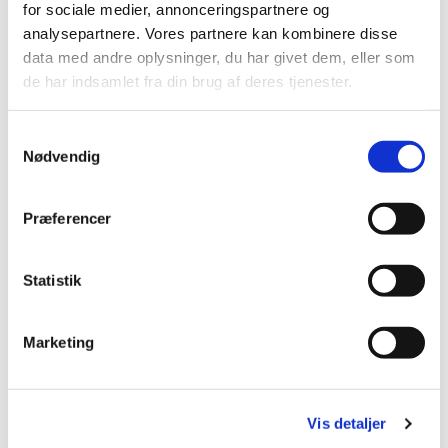
for sociale medier, annonceringspartnere og
Du vil måske også kunne
analysepartnere. Vores partnere kan kombinere disse
data med andre oplysninger, du har givet dem, eller som
lide...
de har indsamlet fra din brug af deres tjenester.
Samtykkevalg
Nødvendig
Præferencer
Statistik
Marketing
Vis detaljer