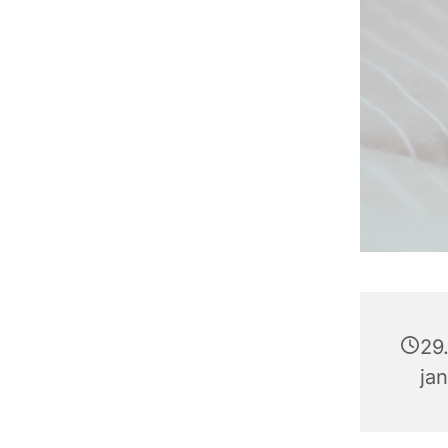
29.
ja