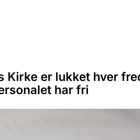
KALENDER
DET SKER
FOR BØRN
s Kirke er lukket hver fr
ersonalet har fri