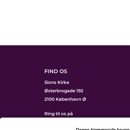
FIND OS
a
Sions Kirke
Østerbrogade 192
2100 København Ø
Ring til os på
39 29 25 06
Send os en mail
Denne hjemmeside bruger