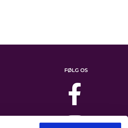
FØLG OS
j
j