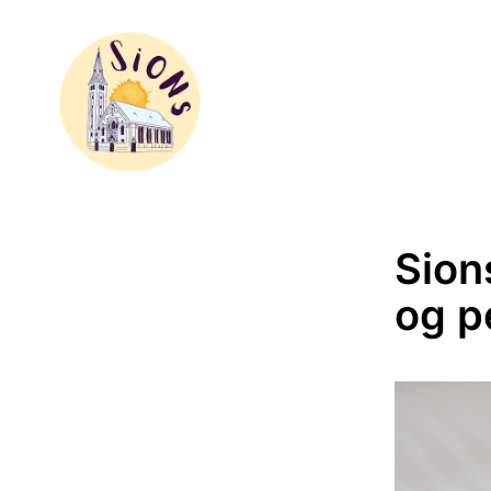
Sion
og p