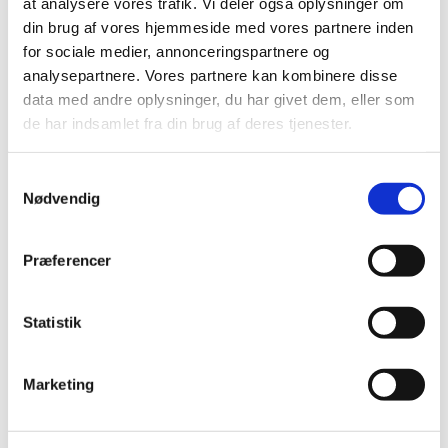
at analysere vores trafik. Vi deler også oplysninger om
din brug af vores hjemmeside med vores partnere inden
for sociale medier, annonceringspartnere og
analysepartnere. Vores partnere kan kombinere disse
data med andre oplysninger, du har givet dem, eller som
Du vil måske også kunne
de har indsamlet fra din brug af deres tjenester.
lide...
Samtykkevalg
Nødvendig
Præferencer
Statistik
Marketing