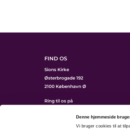
FIND OS
a
Sions Kirke
Østerbrogade 192
2100 København Ø
Ring til os på
39 29 25 06
Send os en mail
Denne hjemmeside bruger
Vi bruger cookies til at til