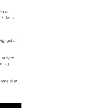
én af
r kirkens
igtigst af
at lytte
d sig
omne til at