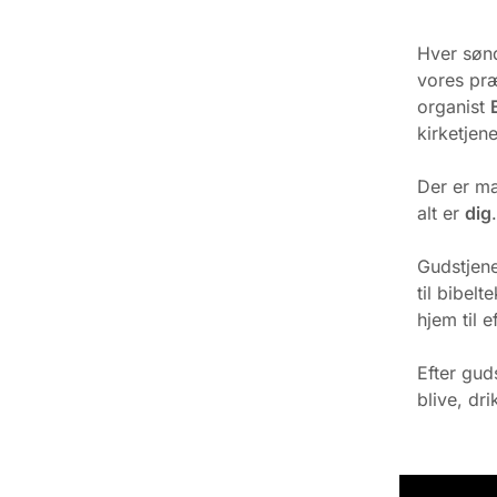
Hver sønd
vores pr
organist
kirketjen
Der er man
alt er
dig
Gudstjene
til bibel
hjem til e
Efter gud
blive, dr