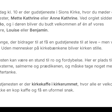
ag kl. 10 er der gudstjeneste i Sions Kirke, hvor du møder 
æster,
Mette Kathrine
eller
Anne Kathrine
. Ved orglet sidde
Bo
, og i døren bliver du budt velkommen af én af vores
ere,
Louise
eller
Benjamin
.
ge, der bidrager til at få en gudstjeneste til at leve – men v
. Uden mennesker på kirkebænkene bliver kirken stille.
sten kan være en stund til ro og fordybelse. Her er plads til 
teksterne, salmerne og prædikenen, og måske tage noget me
ftertanke.
stjenesten er der
kirkekaffe i kirkerummet
, hvor alle er velk
ikke en kop kaffe og få en uformel snak.