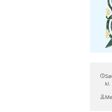
Sø
kl.
Me