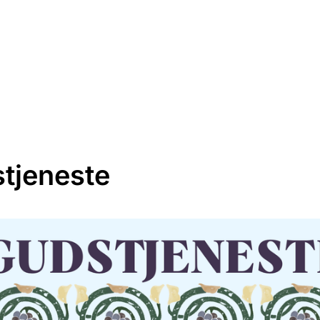
KALENDER
DET SKER
FOR BØRN
tjeneste