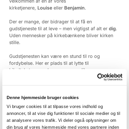
velkommen af én af vores
kirketjenere,
Louise
eller
Benjamin
.
Der er mange, der bidrager til at få en
gudstjeneste til at leve – men vigtigst af alt er
dig
.
Uden mennesker på kirkebænkene bliver kirken
stille.
Gudstjenesten kan være en stund til ro og
fordybelse. Her er plads til at lytte til
bibelteksterne, salmerne og prædikenen, og
måske tage noget med sig hjem til eftertanke.
Efter gudstjenesten er der
kirkekaffe i
kirkerummet
, hvor alle er velkomne til at blive,
Denne hjemmeside bruger cookies
drikke en kop kaffe og få en uformel snak.
Vi bruger cookies til at tilpasse vores indhold og
annoncer, til at vise dig funktioner til sociale medier og til
at analysere vores trafik. Vi deler også oplysninger om
din brug af vores hjemmeside med vores partnere inden