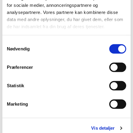
for sociale medier, annonceringspartnere og
analysepartnere. Vores partnere kan kombinere disse
Du vil måske også kunne
data med andre oplysninger, du har givet dem, eller som
lide...
de har indsamlet fra din brug af deres tjenester.
Samtykkevalg
Nødvendig
Præferencer
Statistik
Marketing
Vis detaljer