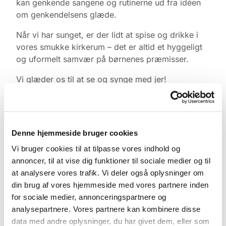
kan genkende sangene og rutinerne ud fra idéen
om genkendelsens glæde.
Når vi har sunget, er der lidt at spise og drikke i
vores smukke kirkerum – det er altid et hyggeligt
og uformelt samvær på børnenes præmisser.
Vi glæder os til at se og synge med jer!
Prisen er 200 kr. for 8 gange
(også hvis du
kommer med tvillinger).
Tilmelding er gældende, når blanketten her er
Denne hjemmeside bruger cookies
udfyldt og beløbet er overført til Sions Kirke på
Vi bruger cookies til at tilpasse vores indhold og
Mobilepay 48159.
HUSK
at skrive dit fornavn +
annoncer, til at vise dig funktioner til sociale medier og til
babysalmesang, når du overfører.
at analysere vores trafik. Vi deler også oplysninger om
din brug af vores hjemmeside med vores partnere inden
for sociale medier, annonceringspartnere og
analysepartnere. Vores partnere kan kombinere disse
data med andre oplysninger, du har givet dem, eller som