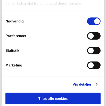
de har indsamlet fra din brug af deres tjenester.
Samtykkevalg
Nødvendig
Præferencer
Statistik
Marketing
Du vil måske også kunne
Vis detaljer
lide...
Tillad alle cookies